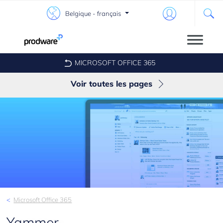
Belgique - français
MICROSOFT OFFICE 365
Voir toutes les pages
Teams
Sharepoint
Outlook
OneDrive
Skype Entreprise
Microsoft Office 365
Yammer
Yammer