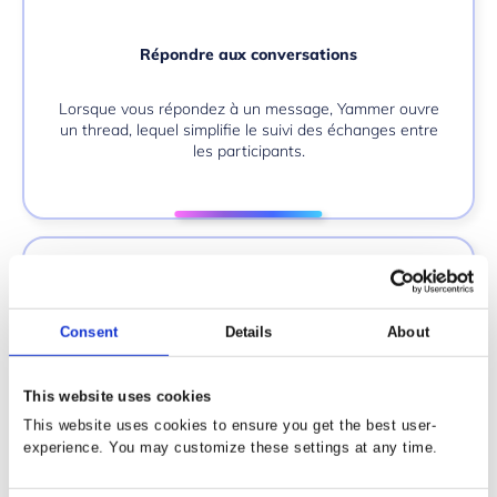
Répondre aux conversations
Lorsque vous répondez à un message, Yammer ouvre
un thread, lequel simplifie le suivi des échanges entre
les participants.
Consent
Details
About
This website uses cookies
Consultez votre boîte aux lettres
This website uses cookies to ensure you get the best user-
experience. You may customize these settings at any time.
Consultez, classez et gérez les conversations les plus
pertinentes pour vous sur Yammer.