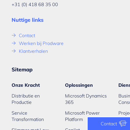
+31 (0) 418 68 35 00
Nuttige links
Contact
Werken bij Prodware
Klantverhalen
Sitemap
Onze Kracht
Oplossingen
Dien
Distributie en
Microsoft Dynamics
Busi
Productie
365
Cons
Service
Microsoft Power
Proje
Transformation
Platform
imple
Contact
Slimmer met Low
Copilot
Infra