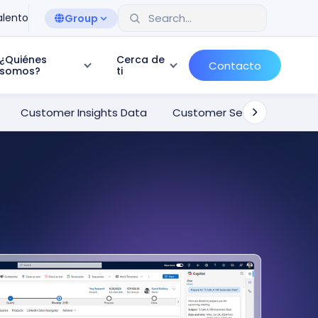
alento
Group
¿Quiénes
Cerca de
Contacto
somos?
ti
Customer Insights Data
Customer Service
Cust