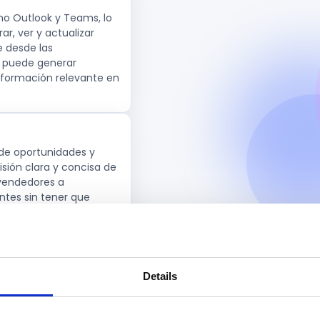
mo Outlook y Teams, lo
r, ver y actualizar
e desde las
, puede generar
nformación relevante en
de oportunidades y
isión clara y concisa de
 vendedores a
ntes sin tener que
ón de reuniones,
Details
bre las cuentas y
tes y noticias
s estar mejor