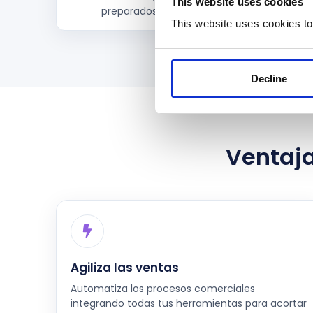
This website uses cookies
preparados y más informados antes de reuni
This website uses cookies to
Decline
Ventaja
Agiliza las ventas
Automatiza los procesos comerciales
integrando todas tus herramientas para acortar