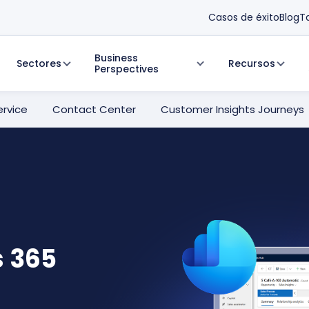
Casos de éxito
Blog
T
Business
Sectores
Recursos
Perspectives
ervice
Contact Center
Customer Insights Journeys
s 365