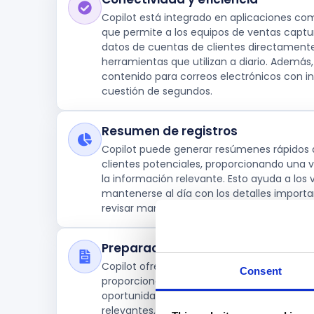
Copilot está integrado en aplicaciones co
que permite a los equipos de ventas captura
datos de cuentas de clientes directament
herramientas que utilizan a diario. Además
contenido para correos electrónicos con i
cuestión de segundos.
Resumen de registros
Copilot puede generar resúmenes rápidos 
clientes potenciales, proporcionando una v
la información relevante. Esto ayuda a los
mantenerse al día con los detalles importa
revisar manualmente cada registro.
Preparación para reuniones
Copilot ofrece asistencia para la preparaci
Consent
proporcionando información actualizada so
oportunidades. Esto incluye cambios recien
relevantes, lo que permite a los vendedore