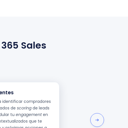
 365 Sales
gentes
a identificar compradores
zados de
scoring
de leads
dular tu
engagement
en
ntextualizados que te
y próximas acciones a