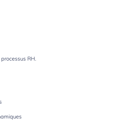
s processus RH.
s
ynamiques