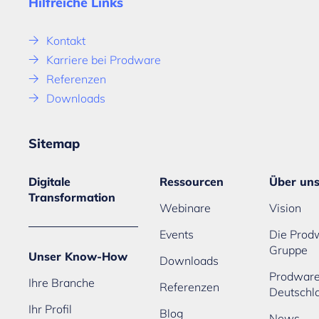
Hilfreiche Links
Kontakt
Karriere bei Prodware
Referenzen
Downloads
Sitemap
Digitale
Ressourcen
Über un
Transformation
Webinare
Vision
Events
Die Prod
Gruppe
Unser Know-How
Downloads
Prodwar
Ihre Branche
Referenzen
Deutschl
Ihr Profil
Blog
News