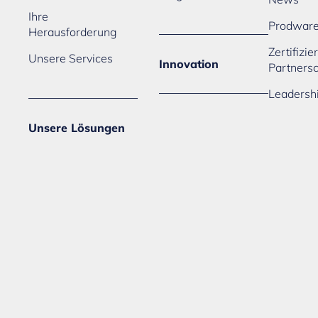
Ihre
Prodwar
Herausforderung
Zertifizi
Unsere Services
Innovation
Partners
Leadersh
Unsere Lösungen