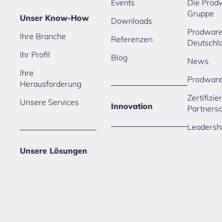
Events
Die Prod
Gruppe
Unser Know-How
Downloads
Prodwar
Ihre Branche
Referenzen
Deutschl
Ihr Profil
Blog
News
Ihre
Prodwar
Herausforderung
Zertifizi
Unsere Services
Innovation
Partners
Leadersh
Unsere Lösungen