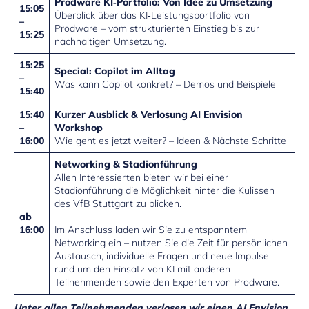
Prodware KI‑Portfolio: Von Idee zu Umsetzung
15:05
Überblick über das KI‑Leistungsportfolio von
–
Prodware – vom strukturierten Einstieg bis zur
15:25
nachhaltigen Umsetzung.
15:25
Special: Copilot im Alltag
–
Was kann Copilot konkret? – Demos und Beispiele
15:40
15:40
Kurzer Ausblick & Verlosung AI Envision
–
Workshop
16:00
Wie geht es jetzt weiter? – Ideen & Nächste Schritte
Networking
& Stadionführung
Allen Interessierten bieten wir bei einer
Stadionführung die Möglichkeit hinter die Kulissen
des VfB Stuttgart zu blicken.
ab
16:00
Im Anschluss laden wir Sie zu entspanntem
Networking ein – nutzen Sie die Zeit für persönlichen
Austausch, individuelle Fragen und neue Impulse
rund um den Einsatz von KI mit anderen
Teilnehmenden sowie den Experten von Prodware.
Unter allen Teilnehmenden verlosen wir einen AI Envision