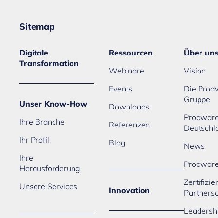
Sitemap
Digitale
Ressourcen
Über un
Transformation
Webinare
Vision
Events
Die Prod
Gruppe
Unser Know-How
Downloads
Prodwar
Ihre Branche
Referenzen
Deutschl
Ihr Profil
Blog
News
Ihre
Prodwar
Herausforderung
Zertifizi
Unsere Services
Innovation
Partners
Leadersh