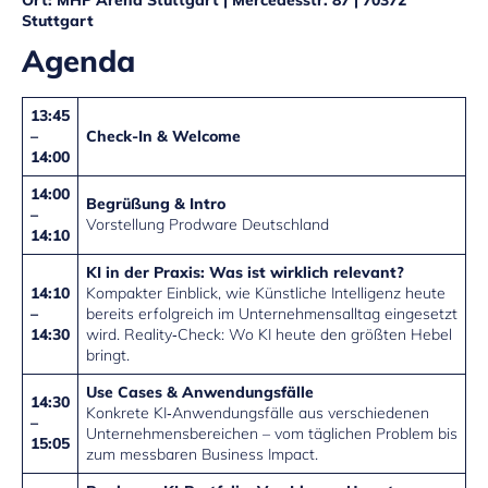
Ort:
MHP Arena Stuttgart | Mercedesstr. 87
| 70372
Stuttgart
Agenda
13:45
–
Check-In & Welcome
14:00
14:00
Begrüßung & Intro
–
Vorstellung Prodware Deutschland
14:10
KI in der Praxis: Was ist wirklich relevant?
14:10
Kompakter Einblick, wie Künstliche Intelligenz heute
–
bereits erfolgreich im Unternehmensalltag eingesetzt
14:30
wird. Reality‑Check: Wo KI heute den größten Hebel
bringt.
Use Cases & Anwendungsfälle
14:30
Konkrete KI‑Anwendungsfälle aus verschiedenen
–
Unternehmensbereichen – vom täglichen Problem bis
15:05
zum messbaren Business Impact.