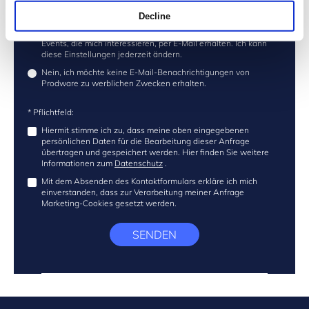
* Bitte wählen Sie eine der folgenden Optionen:
Decline
Ja, ich möchte Informationen zu den Produkten, News und
Events, die mich interessieren, per E-Mail erhalten. Ich kann
diese Einstellungen jederzeit ändern.
Nein, ich möchte keine E-Mail-Benachrichtigungen von
Prodware zu werblichen Zwecken erhalten.
* Pflichtfeld:
Hiermit stimme ich zu, dass meine oben eingegebenen
persönlichen Daten für die Bearbeitung dieser Anfrage
übertragen und gespeichert werden. Hier finden Sie weitere
Informationen zum
Datenschutz
.
Mit dem Absenden des Kontaktformulars erkläre ich mich
einverstanden, dass zur Verarbeitung meiner Anfrage
Marketing-Cookies gesetzt werden.
SENDEN