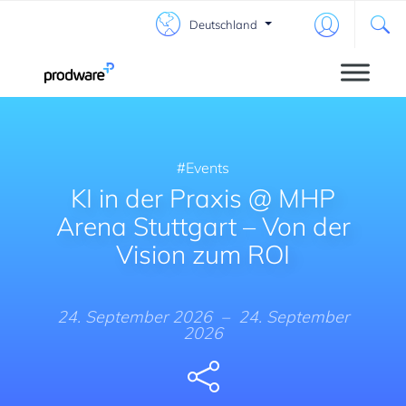
Deutschland
Events
KI in der Praxis @ MHP
Arena Stuttgart – Von der
Vision zum ROI
24. September 2026
–
24. September
2026
Share