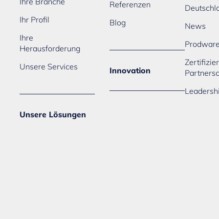
Ihre Branche
Referenzen
Deutschl
Ihr Profil
Blog
News
Ihre
Prodwar
Herausforderung
Zertifizi
Unsere Services
Innovation
Partners
Leadersh
Unsere Lösungen