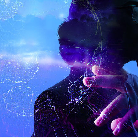
 LAND VAN
BÜFA COM
BENELUX
ouderen met een zorgvraag
BÜFA Composites B
 beschikbare medewerkers
distributietak en zi
 jaren maatschappelijk
BÜFA productprogr
 ‘zorgkloof’. Voor Land
benodigdheden voo
uitdaging om hierop te
is een ‘one stop sh
r meer te kijken naar een
aniseren, naar het
VIDEO BEKIJKEN
inzet van zorgtechnologie
van ondersteunende data.