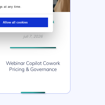
gs at any time.
WORKSHOPS &
Allow all cookies
WEBINARS
juli 7, 2026
Webinar Copilot Cowork
Pricing & Governance