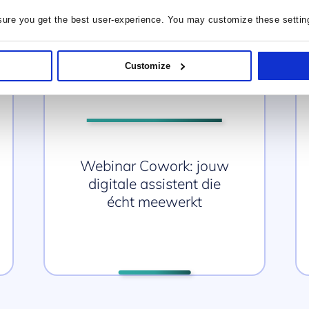
sure you get the best user-experience. You may customize these settin
WEBINAR VIDEO’S
Customize
juli 7, 2026
Webinar Cowork: jouw
digitale assistent die
écht meewerkt