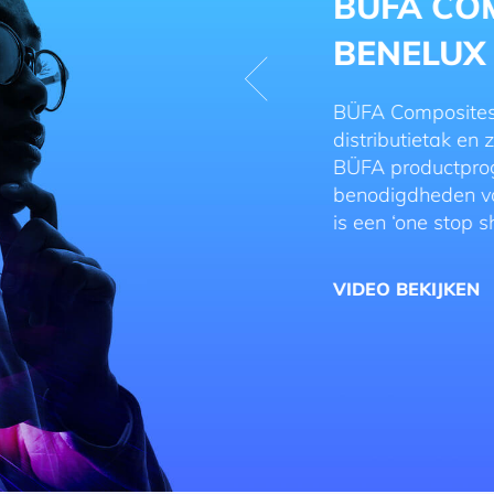
POSITES
BARIL C
Baril Coatings i
verven. Alles wa
enelux BB is de
mogelijk. Baril 
j vermarkt naast het volledige
hun objecten du
amma ook alle andere
tegelijkertijd hun
r de composietenmarkt. Het
Om zowel hun d
opping’ concept.
salesambities te
belangrijk dat zi
en waar.
VIDEO BEKIJKE