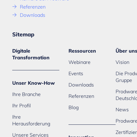
Referenzen
Downloads
Sitemap
Digitale
Ressourcen
Über un
Transformation
Webinare
Vision
Events
Die Prod
Gruppe
Unser Know-How
Downloads
Prodwar
Ihre Branche
Referenzen
Deutschl
Ihr Profil
Blog
News
Ihre
Prodwar
Herausforderung
Zertifizi
Unsere Services