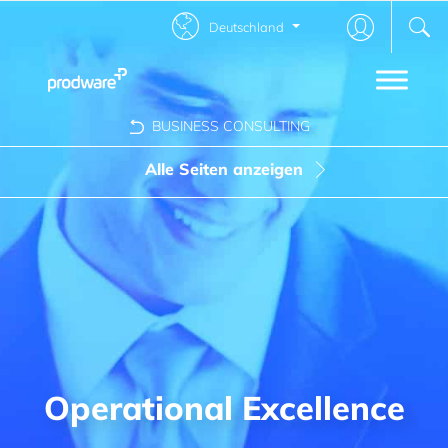
Deutschland
BUSINESS CONSULTING
Alle Seiten anzeigen
Change Management
Operational Excellence
Governance
Customer Experience
Operational Excellence