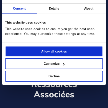
actualités et événements qui m’intéressent par courrier
électronique. Je peux changer ces préférences à tout moment.
Consent
Details
About
Non, je ne souhaite recevoir aucun courrier électronique de la
part de Prodware.
This website uses cookies
* Requis :
This website uses cookies to ensure you get the best user-
J’ai lu et accepté les termes et conditions énoncés dans la
experience. You may customize these settings at any time.
politique de confidentialité.
J’accepte d’activer le cookie ClickDimensions (CUVID) et ainsi
j’accepte que mes informations personnelles soient transmises
Allow all cookies
ENVOYER
Customize
Decline
Ressources
Associées