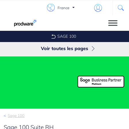
France
SAGE 100
Voir toutes les pages
Trésorerie
Suite Comptable et Financière
Comptabilité
RH
Paie & RH
Sage 100
Regate by Qonto
Sage 100 Suite RH