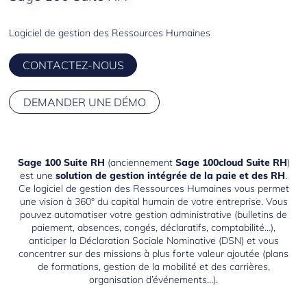
Moyens de Paiement
Logiciel de gestion des Ressources Humaines
Immobilisations
CONTACTEZ-NOUS
Gestion de Production
DEMANDER UNE DÉMO
Gestion Commerciale
ERP
ERP PMI
Sage 100 Suite RH
(anciennement
Sage 100cloud Suite RH
)
est une
solution de gestion intégrée de la paie et des RH
.
Ce logiciel de gestion des Ressources Humaines vous permet
Etats Comptables et Fiscaux
une vision à 360° du capital humain de votre entreprise. Vous
pouvez automatiser votre gestion administrative (bulletins de
Sage Recouvrement Créances
paiement, absences, congés, déclaratifs, comptabilité…),
anticiper la Déclaration Sociale Nominative (DSN) et vous
Sage Automatisation Comptable
concentrer sur des missions à plus forte valeur ajoutée (plans
de formations, gestion de la mobilité et des carrières,
organisation d’événements…).