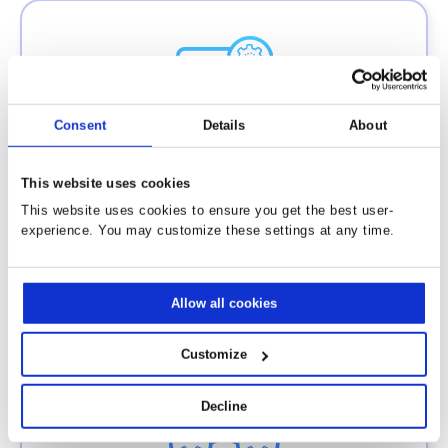
Consent
Details
About
STANDARDBERICHTE
This website uses cookies
This website uses cookies to ensure you get the best user-
Es stehen vier verschiedene Ansichten zur
experience. You may customize these settings at any time.
Verfügung: persönliche Ansicht,
Unternehmensansicht, Umsatzübersicht und Lead-
Generierung.
Allow all cookies
Customize
Decline