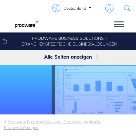
Deutschland
PRODWARE BUSINESS SOLUTIONS –
BRANCHENSPEZIFISCHE BUSINESS‑LÖSUNGEN
Alle Seiten anzeigen
Discrete Manufacturing
Bank Statement
Wholesale & Distribution
Distribution for Business Central
Payment Collection
Prodware Business Solutions – Branchenspezifische
Business‑Lösungen
Fast Sales