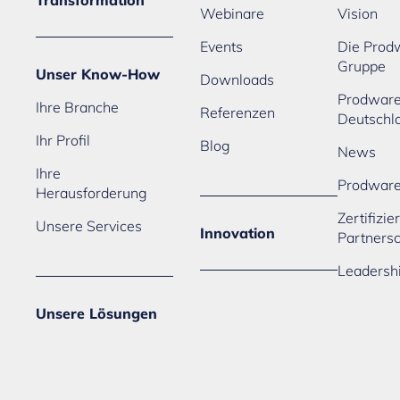
Transformation
Webinare
Vision
Events
Die Prod
Gruppe
Unser Know-How
Downloads
Prodwar
Ihre Branche
Referenzen
Deutschl
Ihr Profil
Blog
News
Ihre
Prodwar
Herausforderung
Zertifizi
Unsere Services
Innovation
Partners
Leadersh
Unsere Lösungen