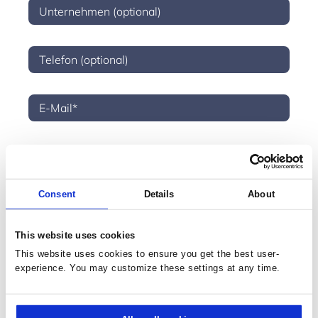
* Bitte wählen Sie eine der folgenden Optionen:
Ja, ich möchte Informationen zu den Produkten, News und
Events, die mich interessieren, per E-Mail erhalten. Ich kann
diese Einstellungen jederzeit ändern.
Consent
Details
About
Nein, ich möchte keine E-Mail-Benachrichtigungen von
Prodware zu werblichen Zwecken erhalten.
This website uses cookies
* Pflichtfeld:
This website uses cookies to ensure you get the best user-
Hiermit stimme ich zu, dass meine oben eingegebenen
experience. You may customize these settings at any time.
persönlichen Daten für die Bearbeitung dieser Anfrage
übertragen und gespeichert werden. Hier finden Sie weitere
Informationen zum
Datenschutz
.