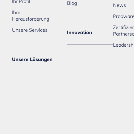
Ihr Profil
Blog
News
Ihre
Prodwar
Herausforderung
Zertifizi
Unsere Services
Innovation
Partners
Leadersh
Unsere Lösungen