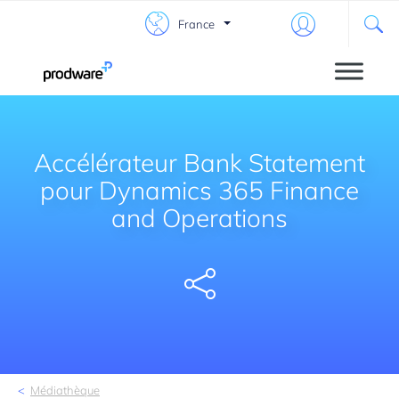
France
Accélérateur Bank Statement
pour Dynamics 365 Finance
and Operations
Share
Médiathèque