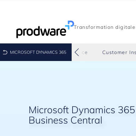
Transformation digitale
stomer service
Field service
Customer In
MICROSOFT DYNAMICS 365
Microsoft Dynamics 365
Business Central