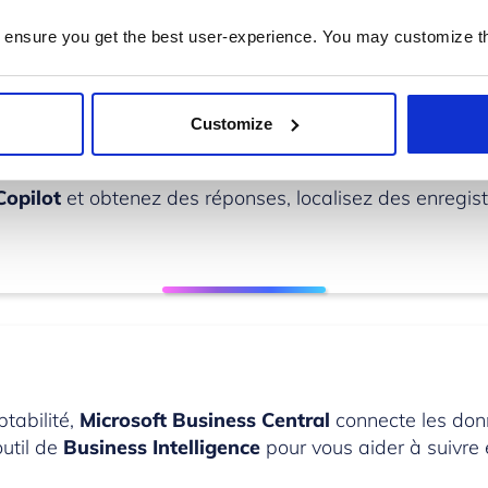
 aux automatisations, notamment avec Copilot, vous pou
de produits et la gestion des stocks, libérant ainsi du t
 ensure you get the best user-experience. You may customize th
r Automate en langage naturel et de tirer parti de la
Customize
.
Copilot
et obtenez des réponses, localisez des enregi
ptabilité,
Microsoft
Business Central
connecte les don
util de
Business Intelligence
pour vous aider à suivre e