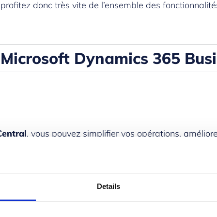
ofitez donc très vite de l’ensemble des fonctionnalités 
 Microsoft Dynamics 365 Busi
Central
, vous pouvez simplifier vos opérations, améliorer
e vous cherchiez à optimiser votre chaîne d’approvisio
solution fournit les outils nécessaires à votre réussite.
Details
ficacité