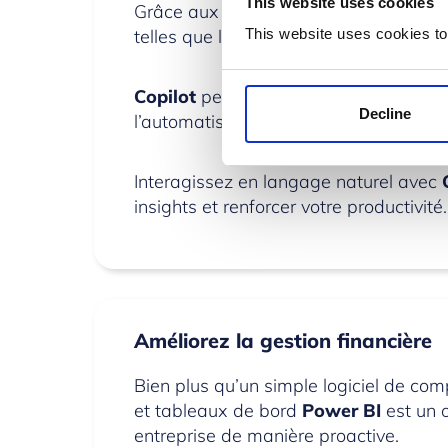
This website uses cookies
Grâce aux flux de travail intégrés et
telles que la création de descriptions 
This website uses cookies to
Copilot
permet de créer des flux Powe
Decline
l’automatisation des tâches répétitives
Interagissez en langage naturel avec
insights et renforcer votre productivité.
Améliorez la gestion financière
Bien plus qu’un simple logiciel de com
et tableaux de bord
Power BI
est un o
entreprise de manière proactive.