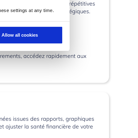
vez automatiser les tâches répétitives
emps pour des activités stratégiques.
ese settings at any time.
Power Plateform
, facilitant
Allow all cookies
strements, accédez rapidement aux
nées issues des rapports, graphiques
t ajuster la santé financière de votre