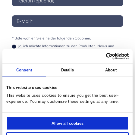
* Bitte wählen Sie eine der folgenden Optionen:
Ja, ich möchte Informationen zu den Produkten, News und
Events, die mich interessieren, per E-Mail erhalten. Ich kann
diese Einstellungen jederzeit ändern.
Nein, ich möchte keine E-Mail-Benachrichtigungen von
Prodware zu werblichen Zwecken erhalten.
Consent
Details
About
* Pflichtfeld:
This website uses cookies
Hiermit stimme ich zu, dass meine oben eingegebenen
persönlichen Daten für die Bearbeitung dieser Anfrage
This website uses cookies to ensure you get the best user-
übertragen und gespeichert werden. Hier finden Sie weitere
experience. You may customize these settings at any time.
Informationen zum
Datenschutz
.
Mit dem Absenden des Kontaktformulars erkläre ich mich
einverstanden, dass zur Verarbeitung meiner Anfrage
Marketing-Cookies gesetzt werden.
Allow all cookies
SENDEN