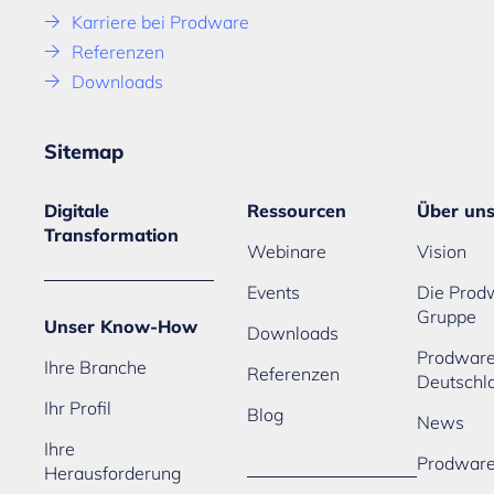
Karriere bei Prodware
Referenzen
Downloads
Sitemap
Digitale
Ressourcen
Über un
Transformation
Webinare
Vision
Events
Die Prod
Gruppe
Unser Know-How
Downloads
Prodwar
Ihre Branche
Referenzen
Deutschl
Ihr Profil
Blog
News
Ihre
Prodwar
Herausforderung