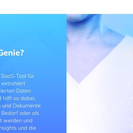
 Genie?
n SaaS-Tool für
 extrahiert
rierten Daten
hilft so dabei,
len und Dokumente
 Bedarf oder als
zt werden und
nsights und die