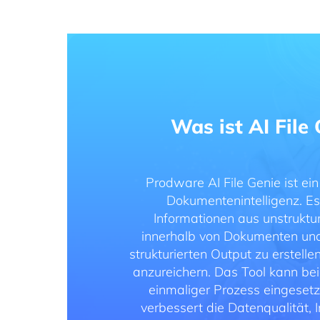
Was ist AI File
Prodware AI File Genie ist ei
Dokumentenintelligenz. Es
Informationen aus unstruktu
innerhalb von Dokumenten und 
strukturierten Output zu erstel
anzureichern. Das Tool kann bei
einmaliger Prozess eingeset
verbessert die Datenqualität, I