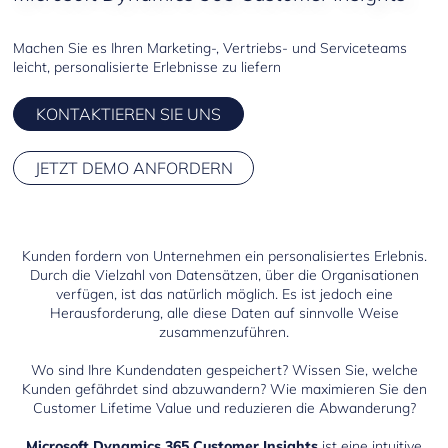
Customer Service
Machen Sie es Ihren Marketing-, Vertriebs- und Serviceteams
leicht, personalisierte Erlebnisse zu liefern
Field Service
KONTAKTIEREN SIE UNS
Project Operations
JETZT DEMO ANFORDERN
Human Resources
Customer Insights
Customer Voice
Kunden fordern von Unternehmen ein personalisiertes Erlebnis.
Durch die Vielzahl von Datensätzen, über die Organisationen
verfügen, ist das natürlich möglich. Es ist jedoch eine
Product Insights
Herausforderung, alle diese Daten auf sinnvolle Weise
zusammenzuführen.
Wo sind Ihre Kundendaten gespeichert? Wissen Sie, welche
Kunden gefährdet sind abzuwandern? Wie maximieren Sie den
Customer Lifetime Value und reduzieren die Abwanderung?
Microsoft Dynamics 365 Customer Insights
ist eine intuitive