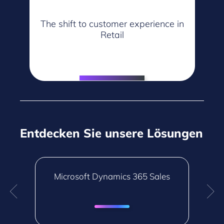
er
M
The shift to customer experience in
Retail
Entdecken Sie unsere Lösungen
M
Microsoft Dynamics 365 Sales