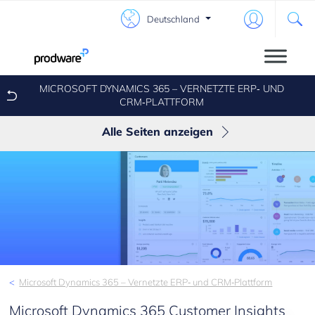
Deutschland
MICROSOFT DYNAMICS 365 – VERNETZTE ERP‑ UND
CRM‑PLATTFORM
Alle Seiten anzeigen
Finance & Supply Chain Management
Contact Center
Retail
Business Central
Sales
Microsoft Dynamics 365 – Vernetzte ERP‑ und CRM‑Plattform
Microsoft Dynamics 365 Customer Insights
Marketing