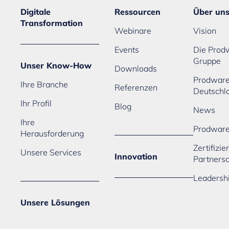
Digitale
Ressourcen
Über un
Transformation
Webinare
Vision
Events
Die Prod
Gruppe
Unser Know-How
Downloads
Prodwar
Ihre Branche
Referenzen
Deutschl
Ihr Profil
Blog
News
Ihre
Prodwar
Herausforderung
Zertifizi
Unsere Services
Innovation
Partners
Leadersh
Unsere Lösungen