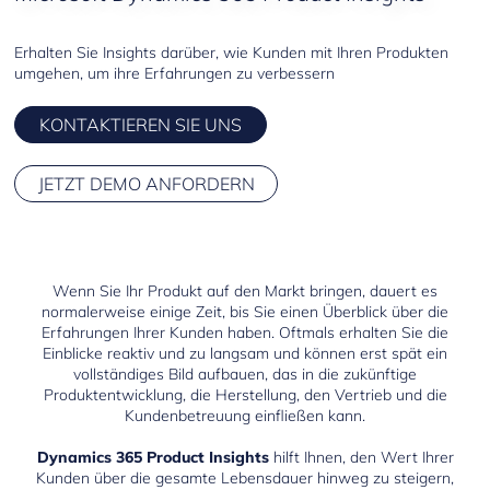
Customer Service
Erhalten Sie Insights darüber, wie Kunden mit Ihren Produkten
umgehen, um ihre Erfahrungen zu verbessern
Field Service
KONTAKTIEREN SIE UNS
Project Operations
JETZT DEMO ANFORDERN
Human Resources
Customer Insights
Customer Voice
Wenn Sie Ihr Produkt auf den Markt bringen, dauert es
normalerweise einige Zeit, bis Sie einen Überblick über die
Product Insights
Erfahrungen Ihrer Kunden haben. Oftmals erhalten Sie die
Einblicke reaktiv und zu langsam und können erst spät ein
vollständiges Bild aufbauen, das in die zukünftige
Produktentwicklung, die Herstellung, den Vertrieb und die
Kundenbetreuung einfließen kann.
Dynamics 365 Product Insights
hilft Ihnen, den Wert Ihrer
Kunden über die gesamte Lebensdauer hinweg zu steigern,