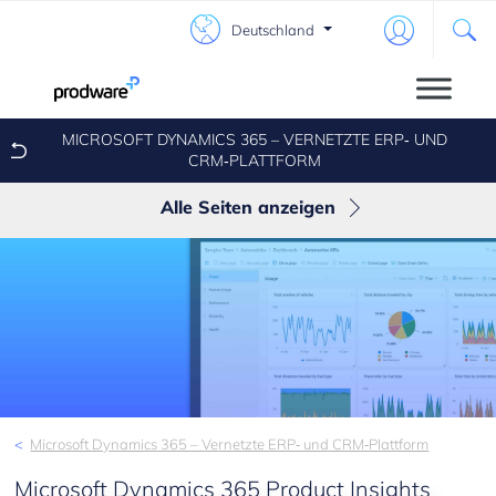
Deutschland
MICROSOFT DYNAMICS 365 – VERNETZTE ERP‑ UND
CRM‑PLATTFORM
Alle Seiten anzeigen
Finance & Supply Chain Management
Contact Center
Retail
Business Central
Sales
Microsoft Dynamics 365 – Vernetzte ERP‑ und CRM‑Plattform
Microsoft Dynamics 365 Product Insights
Marketing