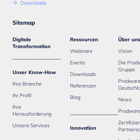
Downloads
Sitemap
Digitale
Ressourcen
Über un
Transformation
Webinare
Vision
Events
Die Prod
Gruppe
Unser Know-How
Downloads
Prodwar
Ihre Branche
Referenzen
Deutschl
Ihr Profil
Blog
News
Ihre
Prodwar
Herausforderung
Zertifizi
Unsere Services
Innovation
Partners