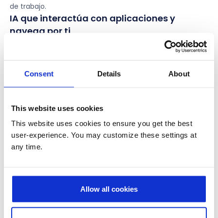
de trabajo.
IA que interactúa con aplicaciones y
navega por ti​
La Wave 3 introduce también nuevas capacidades en el
ámbito del navegador con funcionalidades como
‘Browsing with Copilot’, que permiten a la IA interactuar
Consent
Details
About
directamente con la web en entornos empresariales.
Esto abre nuevas posibilidades como:
This website uses cookies
Automatizar tareas repetitivas en aplicaciones web
This website uses cookies to ensure you get the best
Completar formularios o procesos administrativos
user-experience. You may customize these settings at
Ejecutar acciones complejas de forma autónoma
any time.
De este modo, Copilot empieza a actuar no solo dentro
de las aplicaciones, sino también entre sistemas y
plataformas, ampliando su impacto en la productividad
Allow all cookies
empresarial.
Seguridad, gobierno y control en la